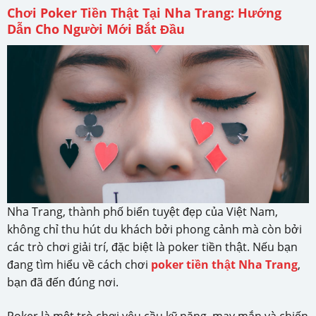
Chơi Poker Tiền Thật Tại Nha Trang: Hướng
Dẫn Cho Người Mới Bắt Đầu
Nha Trang, thành phố biển tuyệt đẹp của Việt Nam,
không chỉ thu hút du khách bởi phong cảnh mà còn bởi
các trò chơi giải trí, đặc biệt là poker tiền thật. Nếu bạn
đang tìm hiểu về cách chơi
poker tiền thật Nha Trang
,
bạn đã đến đúng nơi.
Poker là một trò chơi yêu cầu kỹ năng, may mắn và chiến