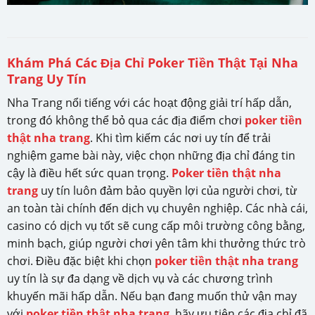
Khám Phá Các Địa Chỉ Poker Tiền Thật Tại Nha
Trang Uy Tín
Nha Trang nổi tiếng với các hoạt động giải trí hấp dẫn,
trong đó không thể bỏ qua các địa điểm chơi
poker tiền
thật nha trang
. Khi tìm kiếm các nơi uy tín để trải
nghiệm game bài này, việc chọn những địa chỉ đáng tin
cậy là điều hết sức quan trọng.
Poker tiền thật nha
trang
uy tín luôn đảm bảo quyền lợi của người chơi, từ
an toàn tài chính đến dịch vụ chuyên nghiệp. Các nhà cái,
casino có dịch vụ tốt sẽ cung cấp môi trường công bằng,
minh bạch, giúp người chơi yên tâm khi thưởng thức trò
chơi. Điều đặc biệt khi chọn
poker tiền thật nha trang
uy tín là sự đa dạng về dịch vụ và các chương trình
khuyến mãi hấp dẫn. Nếu bạn đang muốn thử vận may
với
poker tiền thật nha trang
, hãy ưu tiên các địa chỉ đã