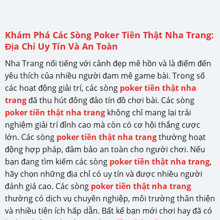
Khám Phá Các Sòng Poker Tiền Thật Nha Trang:
Địa Chỉ Uy Tín Và An Toàn
Nha Trang nổi tiếng với cảnh đẹp mê hồn và là điểm đến
yêu thích của nhiều người đam mê game bài. Trong số
các hoạt động giải trí, các sòng
poker tiền thật nha
trang
đã thu hút đông đảo tín đồ chơi bài. Các sòng
poker tiền thật nha trang
không chỉ mang lại trải
nghiệm giải trí đỉnh cao mà còn có cơ hội thắng cược
lớn. Các sòng
poker tiền thật nha trang
thường hoạt
động hợp pháp, đảm bảo an toàn cho người chơi. Nếu
bạn đang tìm kiếm các sòng
poker tiền thật nha trang
,
hãy chọn những địa chỉ có uy tín và được nhiều người
đánh giá cao. Các sòng
poker tiền thật nha trang
thường có dịch vụ chuyên nghiệp, môi trường thân thiện
và nhiều tiện ích hấp dẫn. Bất kể bạn mới chơi hay đã có